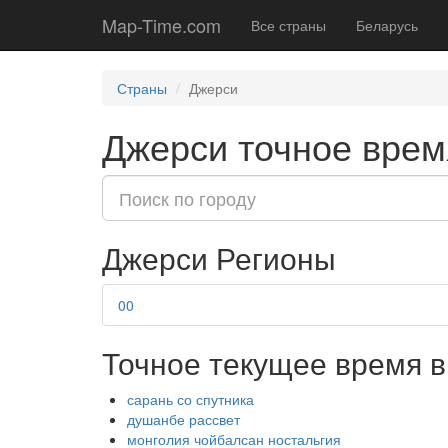
Map-Time.com
Все страны
Беларусь
Страны
Джерси
Джерси точное врем
Джерси Регионы
00
Точное текущее время в
сарань со спутника
душанбе рассвет
монголия чойбалсан ностальгия