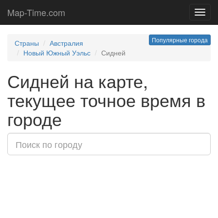
Map-Time.com
Toggl
navig
Популярные города
Страны
Австралия
Новый Южный Уэльс
Сидней
Сидней на карте,
текущее точное время в
городе