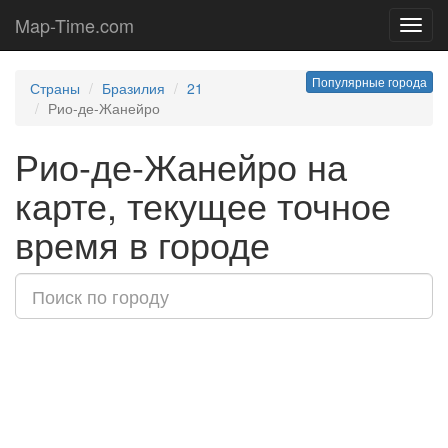
Map-Time.com
Toggl
navig
Популярные города
Страны
Бразилия
21
Рио-де-Жанейро
Рио-де-Жанейро на
карте, текущее точное
время в городе