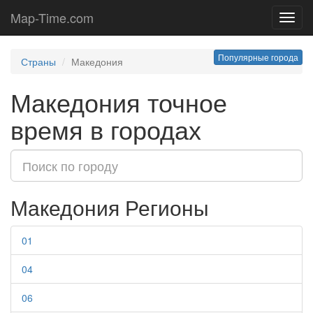
Map-Time.com
Toggl
navig
Популярные города
Страны
Македония
Македония точное
время в городах
Македония Регионы
01
04
06