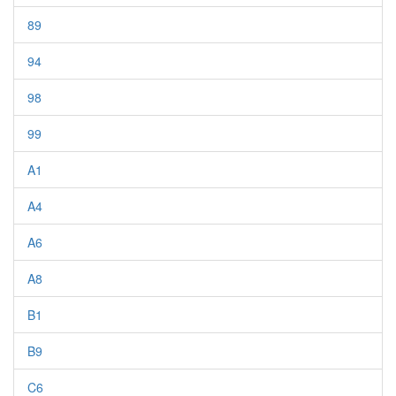
89
94
98
99
A1
A4
A6
A8
B1
B9
C6