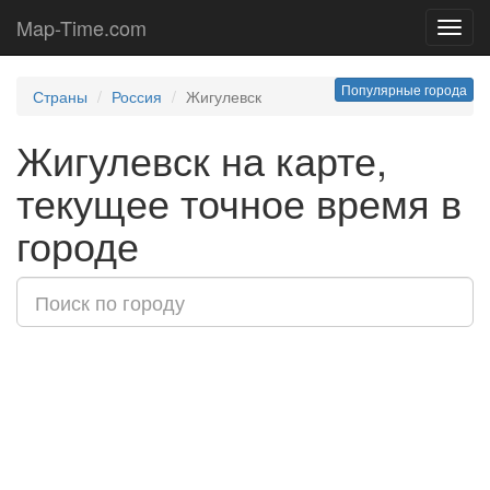
Map-Time.com
Toggl
navig
Популярные города
Страны
Россия
Жигулевск
Жигулевск на карте,
текущее точное время в
городе