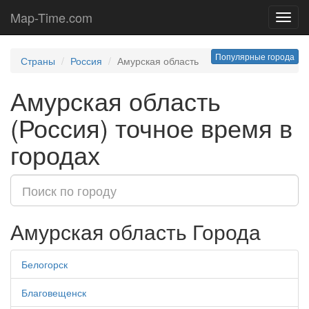
Map-Time.com
Toggl
navig
Популярные города
Страны
Россия
Амурская область
Амурская область
(Россия) точное время в
городах
Амурская область Города
Белогорск
Благовещенск