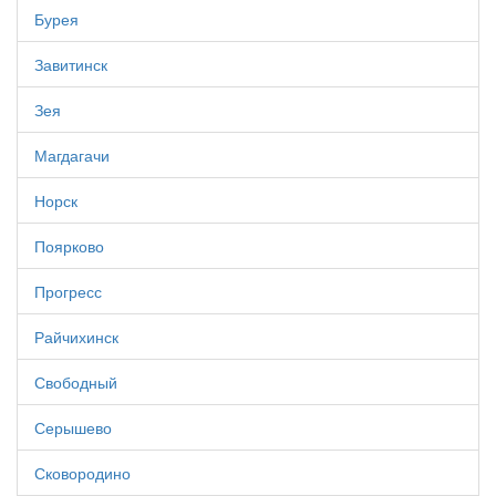
Бурея
Завитинск
Зея
Магдагачи
Норск
Поярково
Прогресс
Райчихинск
Свободный
Серышево
Сковородино