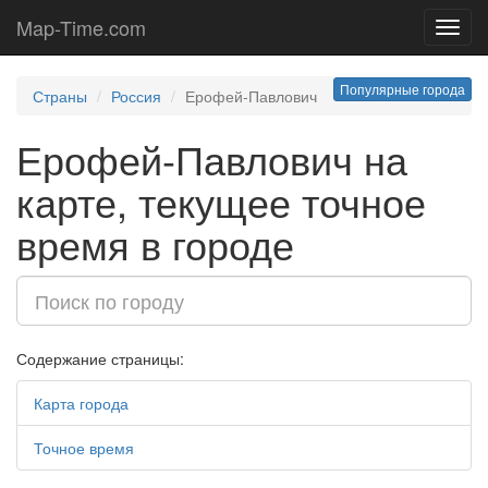
Map-Time.com
Toggl
navig
Популярные города
Страны
Россия
Ерофей-Павлович
Ерофей-Павлович на
карте, текущее точное
время в городе
Содержание страницы:
Карта города
Точное время