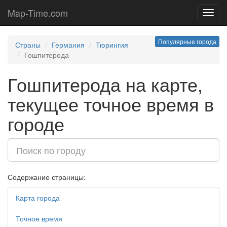
Map-Time.com
Toggl
navig
Популярные города
Страны
Германия
Тюрингия
Гошпитерода
Гошпитерода на карте,
текущее точное время в
городе
Содержание страницы:
Карта города
Точное время