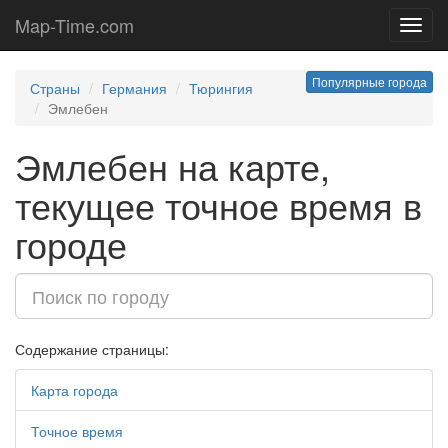
Map-Time.com
Toggl
navig
Популярные города
Страны
Германия
Тюрингия
Эмлебен
Эмлебен на карте,
текущее точное время в
городе
Содержание страницы:
Карта города
Точное время