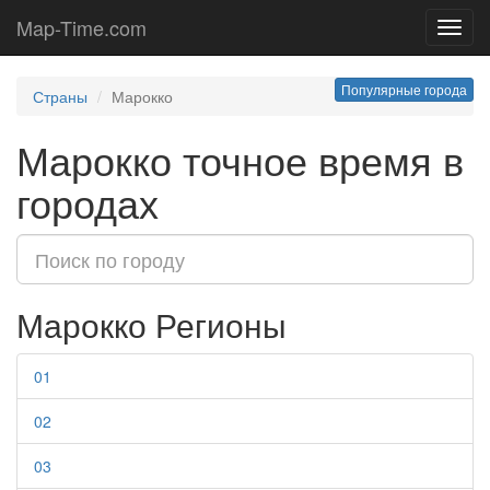
Map-Time.com
Toggl
navig
Популярные города
Страны
Марокко
Марокко точное время в
городах
Марокко Регионы
01
02
03