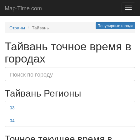
Map-Time.com
Toggl
navig
Популярные города
Страны
Тайвань
Тайвань точное время в
городах
Тайвань Регионы
03
04
Точное текущее время в