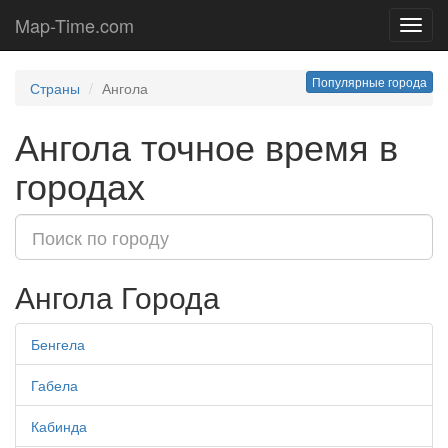
Map-Time.com
Toggl
navig
Популярные города
Страны
Ангола
Ангола точное время в
городах
Ангола Города
Бенгела
Габела
Кабинда