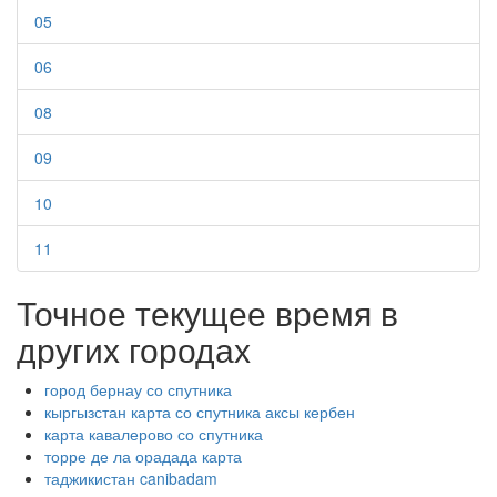
05
06
08
09
10
11
Точное текущее время в
других городах
город бернау со спутника
кыргызстан карта со спутника аксы кербен
карта кавалерово со спутника
торре де ла орадада карта
таджикистан canibadam