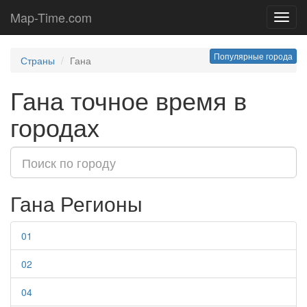
Map-Time.com
Toggl
navig
Популярные города
Страны
Гана
Гана точное время в
городах
Гана Регионы
01
02
04