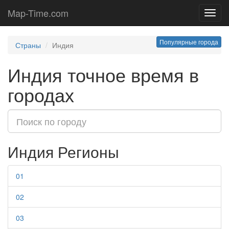
Map-Time.com
Toggl
navig
Популярные города
Страны
Индия
Индия точное время в
городах
Индия Регионы
01
02
03