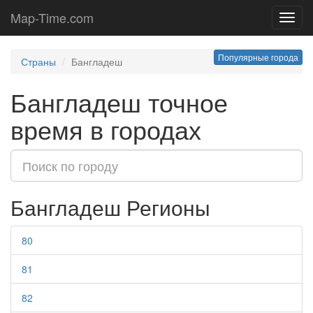
Map-Time.com
Toggl
navig
Популярные города
Страны
Бангладеш
Бангладеш точное
время в городах
Бангладеш Регионы
80
81
82