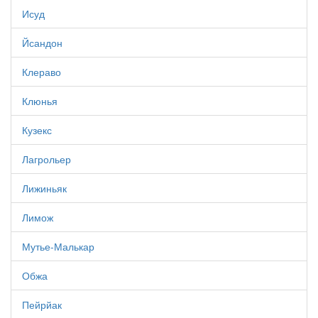
Исуд
Йсандон
Клераво
Клюнья
Кузекс
Лагрольер
Лижиньяк
Лимож
Мутье-Малькар
Обжа
Пейрйак