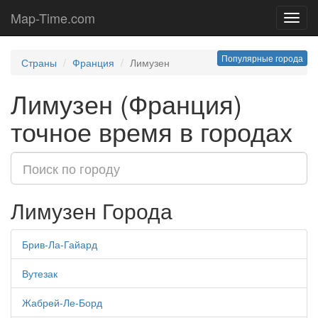
Map-Time.com
Toggl
navig
Популярные города
Страны
Франция
Лимузен
Лимузен (Франция)
точное время в городах
Лимузен Города
Брив-Ла-Гайард
Вутезак
Жабрей-Ле-Борд