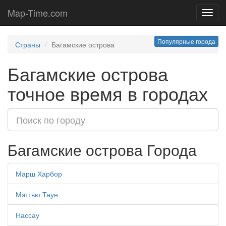
Map-Time.com
Toggl
navig
Популярные города
Страны
Багамские острова
Багамские острова
точное время в городах
Багамские острова Города
Марш Харбор
Мэттью Таун
Нассау