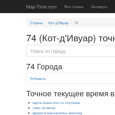
Map-Time.com
Все страны
Беларусь
Страны
Кот-д'Ивуар
74
74 (Кот-д'Ивуар) то
74 Города
Агбовиль
Точное текущее время в
карта алма-аты со спутника
томс на вегас
время в мансанильо мексика