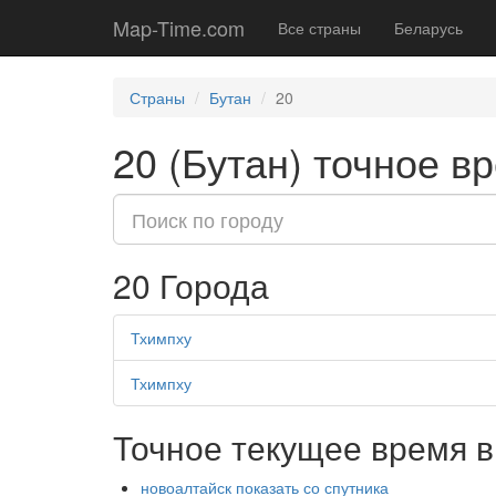
Map-Time.com
Все страны
Беларусь
Страны
Бутан
20
20 (Бутан) точное в
20 Города
Тхимпху
Тхимпху
Точное текущее время в
новоалтайск показать со спутника