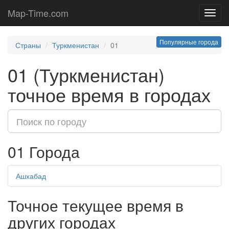
Map-Time.com
Toggl
navig
Популярные города
Страны
Туркменистан
01
01 (Туркменистан)
точное время в городах
01 Города
Ашхабад
Точное текущее время в
других городах