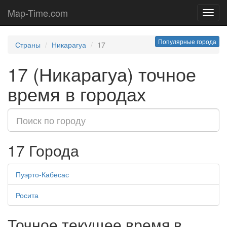
Map-Time.com
Toggl
navig
Популярные города
Страны
Никарагуа
17
17 (Никарагуа) точное
время в городах
17 Города
Пуэрто-Кабесас
Росита
Точное текущее время в