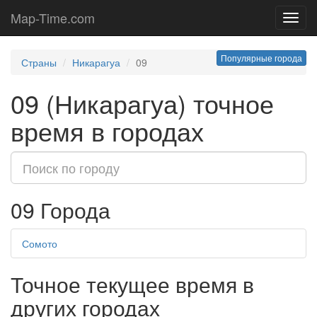
Map-Time.com
Toggl
navig
Популярные города
Страны
Никарагуа
09
09 (Никарагуа) точное
время в городах
09 Города
Сомото
Точное текущее время в
других городах