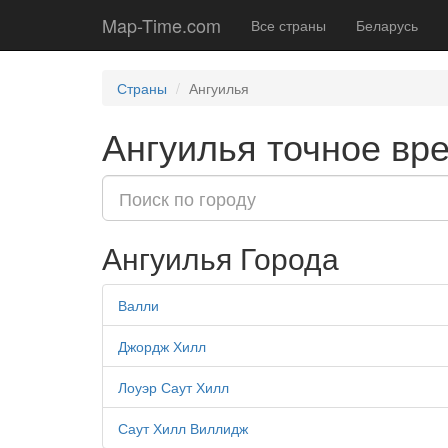
Map-Time.com
Все страны
Беларусь
Страны
Ангуилья
Ангуилья точное вре
Ангуилья Города
Валли
Джордж Хилл
Лоуэр Саут Хилл
Саут Хилл Виллидж