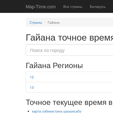
Map-Time.com
Все страны
Беларусь
Страны
Гайана
Гайана точное время
Гайана Регионы
12
13
Точное текущее время в
карта узбекистана шахрисабз