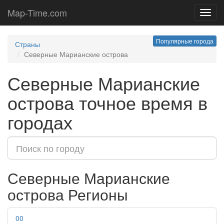
Map-Time.com
Toggl
navig
Популярные города
Страны
Северные Марианские острова
Северные Марианские
острова точное время в
городах
Северные Марианские
острова Регионы
00