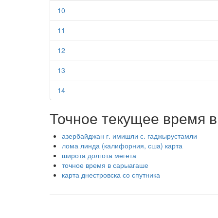
10
11
12
13
14
Точное текущее время в
азербайджан г. имишли с. гаджырустамли
лома линда (калифорния, сша) карта
широта долгота мегета
точное время в сарыагаше
карта днестровска со спутника