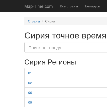
Map-Time.com
Все страны
Беларусь
Страны
Сирия
Сирия точное время
Сирия Регионы
01
02
06
09