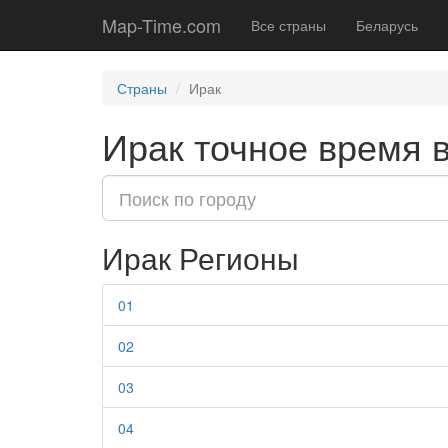
Map-Time.com
Все страны
Беларусь
Страны
Ирак
Ирак точное время в
Ирак Регионы
01
02
03
04