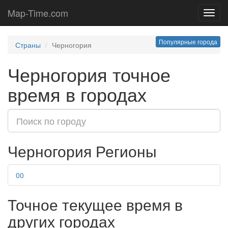
Map-Time.com
Toggl
navig
Популярные города
Страны
Черногория
Черногория точное
время в городах
Черногория Регионы
00
Точное текущее время в
других городах