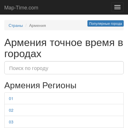
Map-Time.com
Toggl
navig
Популярные города
Страны
Армения
Армения точное время в
городах
Армения Регионы
01
02
03