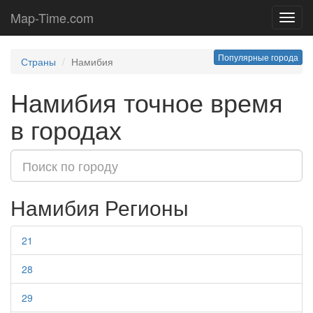
Map-Time.com
Toggl
navig
Популярные города
Страны
Намибия
Намибия точное время
в городах
Намибия Регионы
21
28
29