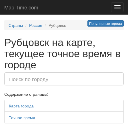
Map-Time.com
Toggl
navig
Популярные города
Страны
Россия
Рубцовск
Рубцовск на карте,
текущее точное время в
городе
Содержание страницы:
Карта города
Точное время