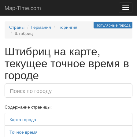
Map-Time.com
Toggl
navig
Популярные города
Страны
Германия
Тюрингия
Штибриц
Штибриц на карте,
текущее точное время в
городе
Содержание страницы:
Карта города
Точное время