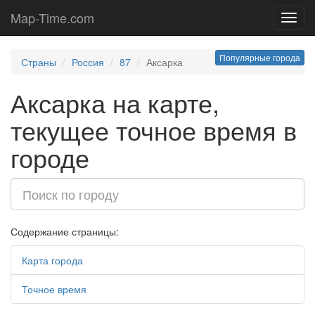
Map-Time.com
Toggl
navig
Популярные города
Страны
Россия
87
Аксарка
Аксарка на карте,
текущее точное время в
городе
Содержание страницы:
Карта города
Точное время