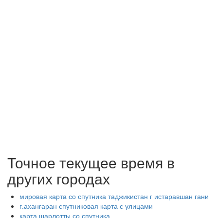
Точное текущее время в
других городах
мировая карта со спутника таджикистан г истаравшан гани
г.ахангаран спутниковая карта с улицами
карта шарлотты со спутника