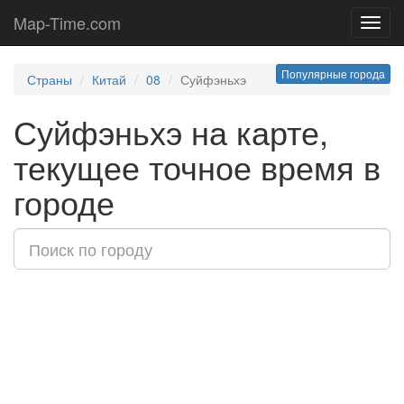
Map-Time.com
Toggl
navig
Популярные города
Страны
Китай
08
Суйфэньхэ
Суйфэньхэ на карте,
текущее точное время в
городе