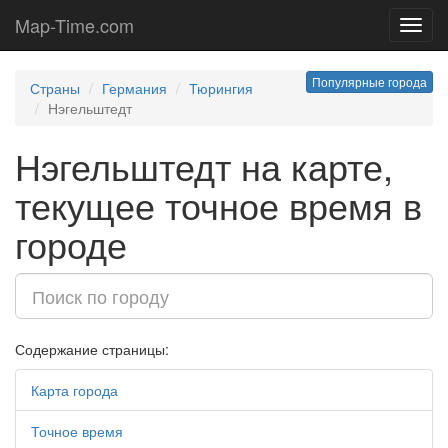
Map-Time.com
Toggl
navig
Популярные города
Страны
Германия
Тюрингия
Нэгельштедт
Нэгельштедт на карте,
текущее точное время в
городе
Содержание страницы:
Карта города
Точное время