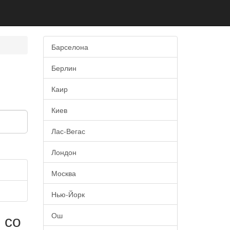
Барселона
в
Берлин
Каир
Киев
Лас-Вегас
Лондон
Москва
Нью-Йорк
 со
Ош