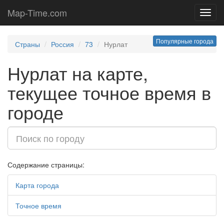
Map-Time.com
Toggl
navig
Популярные города
Страны
Россия
73
Нурлат
Нурлат на карте,
текущее точное время в
городе
Содержание страницы:
Карта города
Точное время