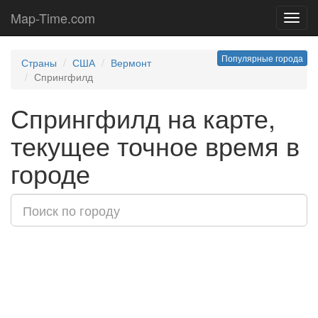
Map-Time.com
Toggl
navig
Популярные города
Страны
США
Вермонт
Спрингфилд
Спрингфилд на карте,
текущее точное время в
городе