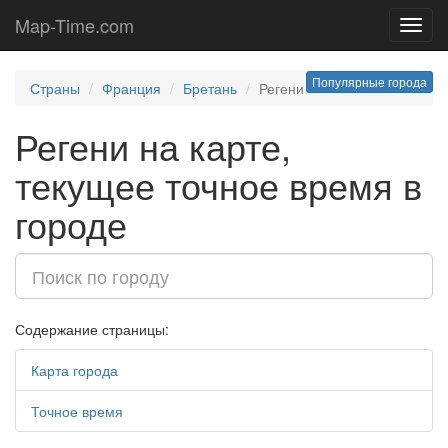
Map-Time.com
Toggl
navig
Популярные города
Страны
Франция
Бретань
Регени
Регени на карте,
текущее точное время в
городе
Содержание страницы:
Карта города
Точное время