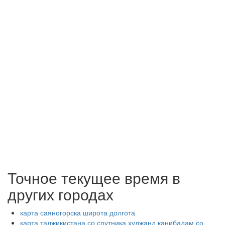
Точное текущее время в
других городах
карта саяногорска широта долгота
карта таджикистана со спутника худжанд канибадам со