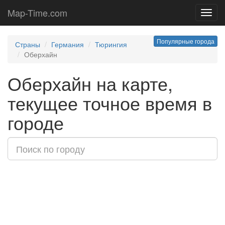
Map-Time.com
Toggl
navig
Популярные города
Страны
Германия
Тюрингия
Оберхайн
Оберхайн на карте,
текущее точное время в
городе