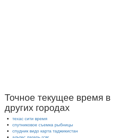
Точное текущее время в
других городах
техас сити время
спутниковое съемка рыбницы
спудник видо карта таджикистан
альтес лагерь гсвг