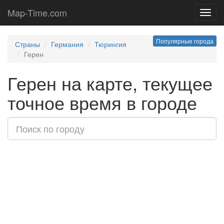
Map-Time.com
Toggl
navig
Популярные города
Страны
Германия
Тюрингия
Герен
Герен на карте, текущее
точное время в городе