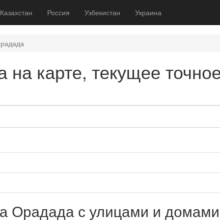
Казахстан
Россия
Узбекистан
Украина
Орадада
 на карте, текущее точно
ла Орадада с улицами и домами