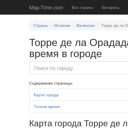
Map-Time.com
Все страны
Беларусь
Страны
Испания
Валенсия
Торре де ла 
Торре де ла Орадада
время в городе
Содержание страницы:
Карта города
Точное время
Карта города Торре де 