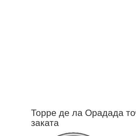
Торре де ла Орадада то
заката