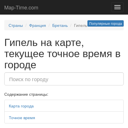
Map-Time.com
Toggl
navig
Популярные города
Страны
Франция
Бретань
Гипель
Гипель на карте,
текущее точное время в
городе
Содержание страницы:
Карта города
Точное время