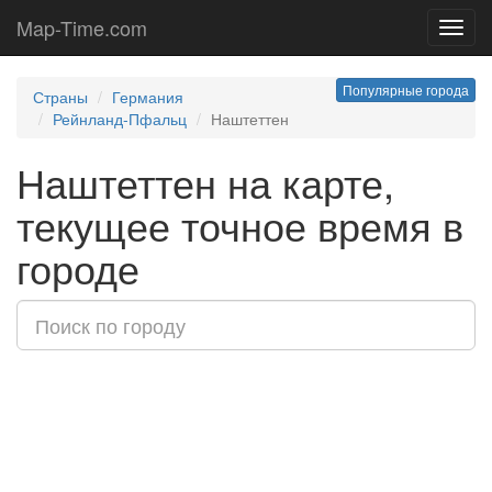
Map-Time.com
Toggl
navig
Популярные города
Страны
Германия
Рейнланд-Пфальц
Наштеттен
Наштеттен на карте,
текущее точное время в
городе