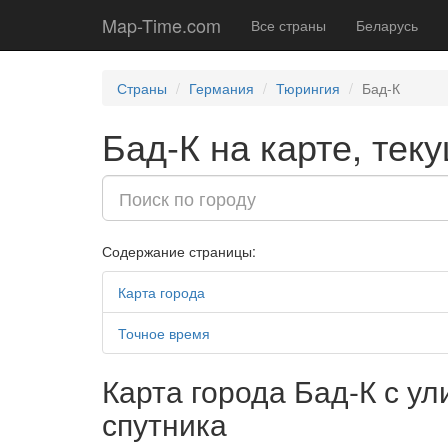
Map-Time.com
Все страны
Беларусь
Страны
Германия
Тюрингия
Бад-К
Бад-К на карте, тек
Содержание страницы:
Карта города
Точное время
Карта города Бад-К с у
спутника