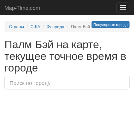
Map-Time.com
Toggl
navig
Популярные города
Страны
США
Флорида
Палм Бэй
Палм Бэй на карте,
текущее точное время в
городе