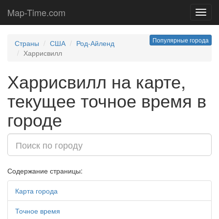
Map-Time.com
Toggl
navig
Популярные города
Страны
США
Род-Айленд
Харрисвилл
Харрисвилл на карте,
текущее точное время в
городе
Содержание страницы:
Карта города
Точное время