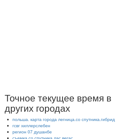
Точное текущее время в
других городах
польша. карта города легница.со спутника.гибрид
гсвг хиллерслебен
регион 07 душанбе
съемка со спутника лас вегас