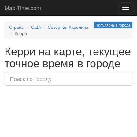
Map-Time.com
Toggl
navig
Популярные города
Страны
США
Северная Каролина
Керри
Керри на карте, текущее
точное время в городе