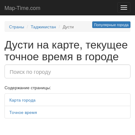
Map-Time.com
Toggl
navig
Популярные города
Страны
Таджикистан
Дусти
Дусти на карте, текущее
точное время в городе
Содержание страницы:
Карта города
Точное время