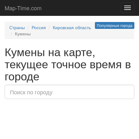
Map-Time.com
Toggl
navig
Популярные города
Страны
Россия
Кировская область
Кумены
Кумены на карте,
текущее точное время в
городе